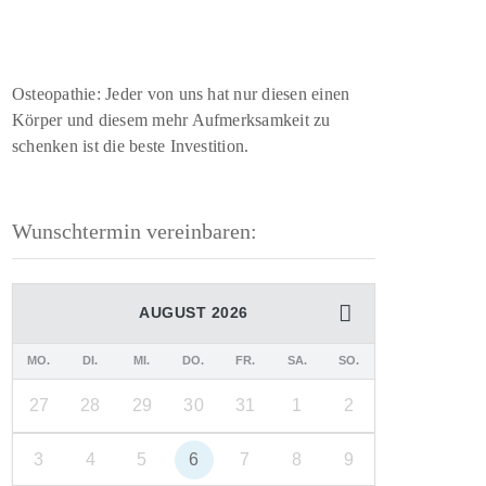
Osteopathie: Jeder von uns hat nur diesen einen
Körper und diesem mehr Aufmerksamkeit zu
schenken ist die beste Investition.
Wunschtermin vereinbaren:
AUGUST 2026
MO.
DI.
MI.
DO.
FR.
SA.
SO.
27
28
29
30
31
1
2
3
4
5
6
7
8
9