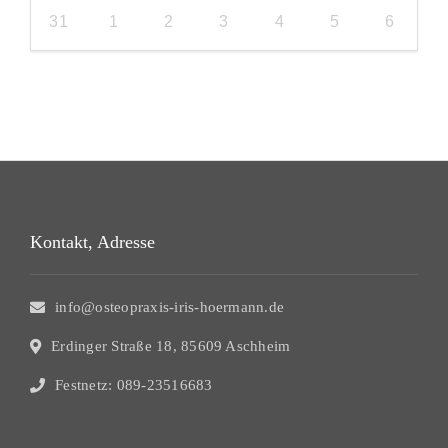
31
1
2
3
4
5
6
Kontakt, Adresse
info@osteopraxis-iris-hoermann.de
Erdinger Straße 18, 85609 Aschheim
Festnetz: 089-23516683